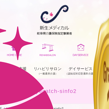
居宅介護支援
リハビリサロン
デイサービス
（一般通所介護）
（認知症対応型通所介護）
eyecatch-sinfo2
援（ケアプラン作成）
eyecatch-sinfo2